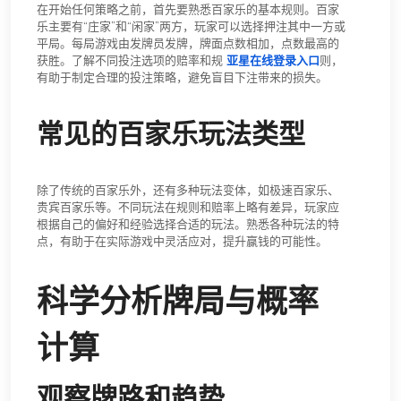
在开始任何策略之前，首先要熟悉百家乐的基本规则。百家
乐主要有“庄家”和“闲家”两方，玩家可以选择押注其中一方或
平局。每局游戏由发牌员发牌，牌面点数相加，点数最高的
获胜。了解不同投注选项的赔率和规
亚星在线登录入口
则，
有助于制定合理的投注策略，避免盲目下注带来的损失。
常见的百家乐玩法类型
除了传统的百家乐外，还有多种玩法变体，如极速百家乐、
贵宾百家乐等。不同玩法在规则和赔率上略有差异，玩家应
根据自己的偏好和经验选择合适的玩法。熟悉各种玩法的特
点，有助于在实际游戏中灵活应对，提升赢钱的可能性。
科学分析牌局与概率
计算
观察牌路和趋势