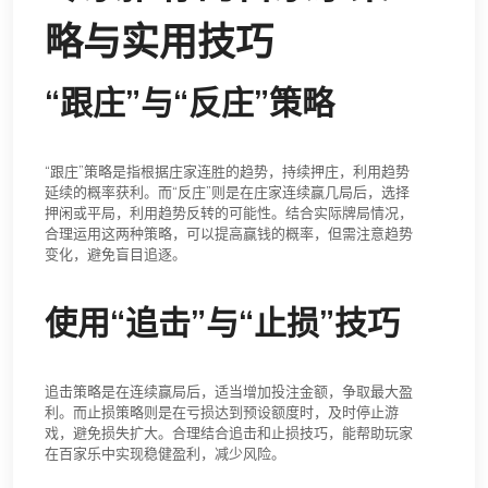
略与实用技巧
“跟庄”与“反庄”策略
“跟庄”策略是指根据庄家连胜的趋势，持续押庄，利用趋势
延续的概率获利。而“反庄”则是在庄家连续赢几局后，选择
押闲或平局，利用趋势反转的可能性。结合实际牌局情况，
合理运用这两种策略，可以提高赢钱的概率，但需注意趋势
变化，避免盲目追逐。
使用“追击”与“止损”技巧
追击策略是在连续赢局后，适当增加投注金额，争取最大盈
利。而止损策略则是在亏损达到预设额度时，及时停止游
戏，避免损失扩大。合理结合追击和止损技巧，能帮助玩家
在百家乐中实现稳健盈利，减少风险。