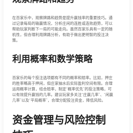
在百家乐中，观察牌路和趋势是提升赢钱率的重要技巧。通
过记录每局的输赢情况，分析庄闲的连胜或连败趋势，可以
帮助玩家判断下一局的可能走向。虽然百家乐具有一定的随
机性，但合理利用牌路分析，有助于做出更明智的投注决
策。
利用概率和数学策略
百家乐的每个投注选项都有不同的概率和赔率。比如，押庄
的胜率略高于押闲，但庄家抽水后实际盈利空间有限。合理
运用概率计算，结合赔率，制定“概率优先”的投注策略，可
以有效提升赢钱的几率。建议玩家多关注“庄赢几率”、“闲赢
几率”以及“平局概率”，合理分配投注资金，降低风险。
资金管理与风险控制