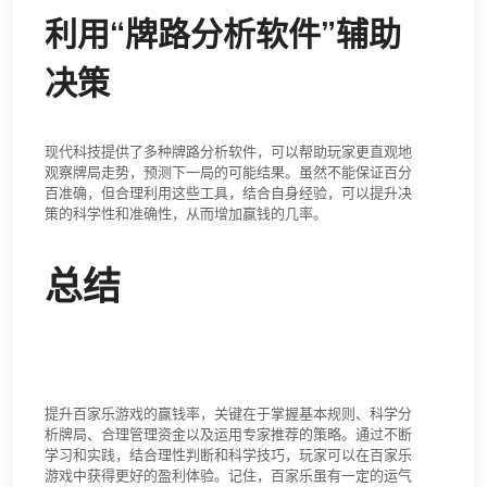
利用“牌路分析软件”辅助
决策
现代科技提供了多种牌路分析软件，可以帮助玩家更直观地
观察牌局走势，预测下一局的可能结果。虽然不能保证百分
百准确，但合理利用这些工具，结合自身经验，可以提升决
策的科学性和准确性，从而增加赢钱的几率。
总结