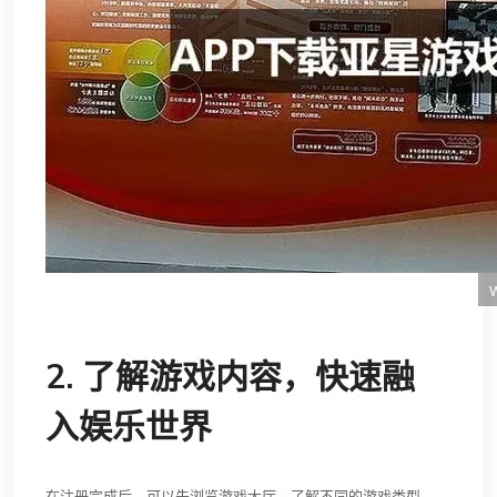
2. 了解游戏内容，快速融
入娱乐世界
在注册完成后，可以先浏览游戏大厅，了解不同的游戏类型