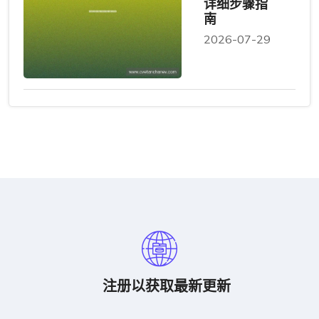
详细步骤指
南
2026-07-29
注册以获取最新更新