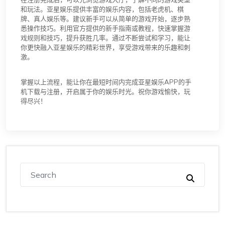
和玩法。亚星娱乐提供丰富的娱乐内容，包括老虎机、棋
牌、真人娱乐等。建议新手可以从简单的游戏开始，逐步熟
悉操作技巧。利用官方提供的新手指南或教程，快速掌握游
戏规则和技巧，提升获胜几率。通过不断尝试和学习，能让
你更快融入亚星娱乐的精彩世界，享受游戏带来的乐趣和刺
激。
掌握以上流程，能让你在最短时间内完成亚星娱乐APP的手
机下载与注册，开启属于你的娱乐时光。祝你游戏愉快，玩
得尽兴！