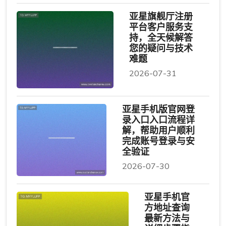
亚星旗舰厅注册
平台客户服务支
持，全天候解答
您的疑问与技术
难题
2026-07-31
亚星手机版官网登
录入口入口流程详
解，帮助用户顺利
完成账号登录与安
全验证
2026-07-30
亚星手机官
方地址查询
最新方法与