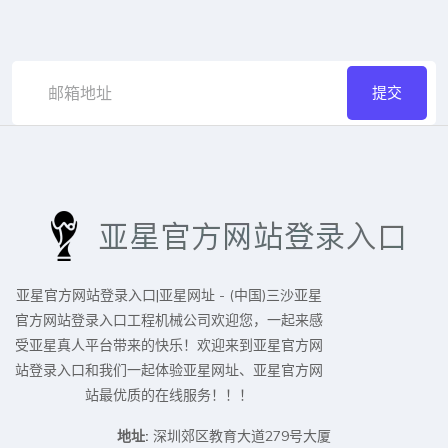
提交
亚星官方网站登录入口|亚星网址 - (中国)三沙亚星
官方网站登录入口工程机械公司欢迎您，一起来感
受亚星真人平台带来的快乐！欢迎来到亚星官方网
站登录入口和我们一起体验亚星网址、亚星官方网
站最优质的在线服务！！！
地址:
深圳郊区教育大道279号大厦